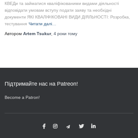
КВЕДи та займатися кваліфікованими видами діяльності
відповідати умовам вступу подати заяву та необхідні
документи ЯКІ КВАЛІФІКОВАНІ ВИДИ ДІЯЛЬНОСТІ: Розробка,
тестування
Читати далі…
Автором
Artem Tsukur
,
4 роки
тому
Підтримайте нас на Patreon!
Become a Patron!