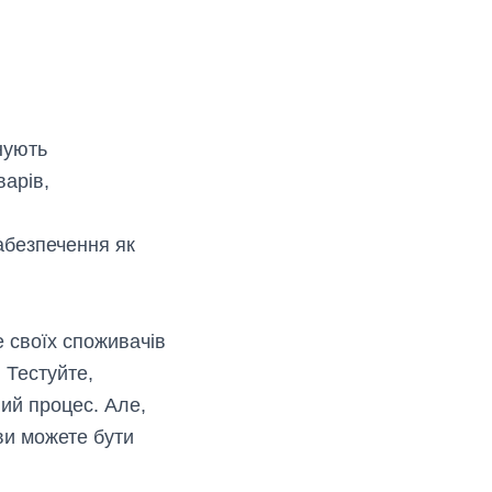
нують
варів,
;
забезпечення як
е своїх споживачів
 Тестуйте,
ий процес. Але,
 ви можете бути