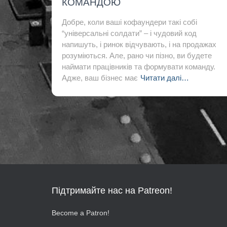
КОМАНДОЮ
Добре, коли ваші кофаундери такі собі
“універсальні солдати” – і чудовий код
напишуть, і ринок відчувають, і на продажах
розуміються. Але, рано чи пізно, ви будете
наймати працівників та формувати команду.
Адже, ваш бізнес має
Читати далі…
Підтримайте нас на Patreon!
Become a Patron!