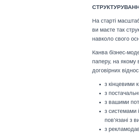
СТРУКТУРУВАНН
На старті масшта
ви маєте так стру
навколо свого ос
Канва бізнес-мод
паперу, на якому
договірних віднос
з кінцевими 
з постачальн
з вашими по
з системами 
пов’язані з 
з рекламода