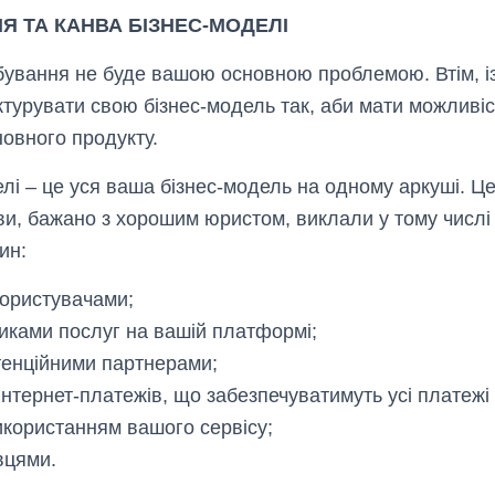
Я ТА КАНВА БІЗНЕС-МОДЕЛІ
бування не буде вашою основною проблемою. Втім, із
ктурувати свою бізнес-модель так, аби мати можливі
новного продукту.
елі – це уся ваша бізнес-модель на одному аркуші. Ц
 ви, бажано з хорошим юристом, виклали у тому числі
ин:
користувачами;
иками послуг на вашій платформі;
тенційними партнерами;
інтернет-платежів, що забезпечуватимуть усі платежі 
використанням вашого сервісу;
вцями.