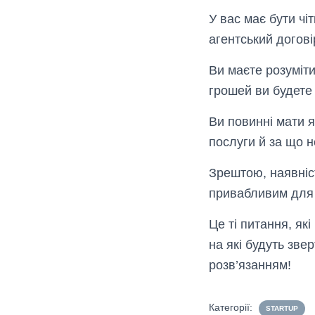
У вас має бути чіт
агентський догові
Ви маєте розуміти
грошей ви будете
Ви повинні мати я
послуги й за що н
Зрештою, наявніс
привабливим для 
Це ті питання, як
на які будуть зве
розв’язанням!
Категорії:
STARTUP