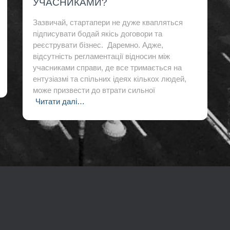
УЧАСНИКАМИ?
Зазвичай, стартапери не дуже квапляться
підписувати бодай якісь договори та
реєструвати бізнес. Даремно. Адже,
відсутність регламентації відносин між
учасниками справи, де все тримається на
ентузіазмі та спільних ідеях кількох людей,
може призвести до втрати сильної
Читати далі…