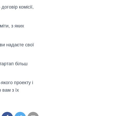
договір комісії,
іти, з яких
ви надаєте свої
тартап більш
якого проекту і
 вам з їх