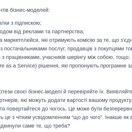
антів бізнес-моделей:
атки з підпискою;
ходом від реклами та партнерства;
 маркетплейси, які отримують комісію за те, що з’єд
 з постачальниками послуг, продавців з покупцями то
 з працівниками, учасників шерінгу між собою, тощо
re as a Service) рішення, які пропонують програмне 
ези своєї бізнес-моделі й перевіряйте їх. Виявляйт
ртнерів, які можуть додати вартості вашому продукту.
 та повертайтеся до чогось. Це може бути безперервн
ть це з чітким усвідомленням “що до чого”. Інакше як
ідкинули саме те, що треба?