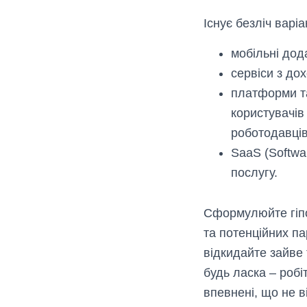
Існує безліч варі
мобільні дод
сервіси з до
платформи та
користувачів
роботодавців
SaaS (Softwa
послугу.
Сформулюйте гіпот
та потенційних па
відкидайте зайве
будь ласка – робі
впевнені, що не в