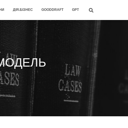
НИ
ДІЯ.БІЗНЕС
GOODDRAFT
GPT
-МОДЕЛЬ